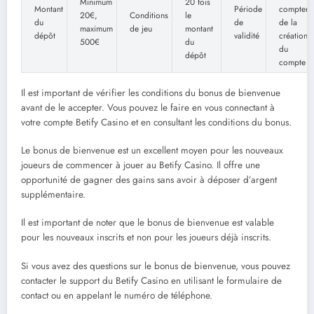
Minimum
20 fois
Montant
Période
compter
20€,
Conditions
le
du
de
de la
maximum
de jeu
montant
dépôt
validité
création
500€
du
du
dépôt
compte
Il est important de vérifier les conditions du bonus de bienvenue
avant de le accepter. Vous pouvez le faire en vous connectant à
votre compte Betify Casino et en consultant les conditions du bonus.
Le bonus de bienvenue est un excellent moyen pour les nouveaux
joueurs de commencer à jouer au Betify Casino. Il offre une
opportunité de gagner des gains sans avoir à déposer d’argent
supplémentaire.
Il est important de noter que le bonus de bienvenue est valable
pour les nouveaux inscrits et non pour les joueurs déjà inscrits.
Si vous avez des questions sur le bonus de bienvenue, vous pouvez
contacter le support du Betify Casino en utilisant le formulaire de
contact ou en appelant le numéro de téléphone.