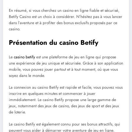
En résumé, si vous cherchez un casino en ligne fiable et sécurisé,
Betify Casino est un choix à considérer. N’hésitez pas à vous lancer
dans l’aventure et à profiter des bonus exclusifs proposés par ce
casino.
Présentation du casino Betify
Le
casino betify
est une plateforme de jeu en ligne qui propose
une expérience de jeu unique et sécurisée. Grâce à son application
mobile, vous pouvez jouer partout et à tout moment, où que vous
soyez dans le monde.
La connexion au casino Betify est rapide et facile, vous pouvez vous
inscrire en quelques minutes et commencer à jouer
immédiatement. Le casino Betify propose une large gamme de
jeux, notamment des jeux de casino, des jeux de sport et des jeux
de loterie.
Le casino Betify est également connu pour ses bonus attractifs, qui
peuvent vous aider à démarrer votre aventure de jeu en ligne.