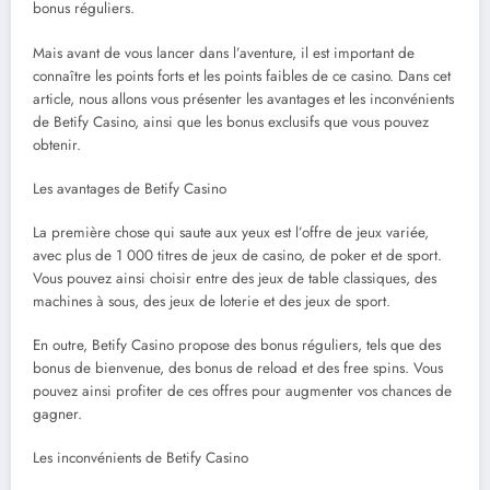
bonus réguliers.
Mais avant de vous lancer dans l’aventure, il est important de
connaître les points forts et les points faibles de ce casino. Dans cet
article, nous allons vous présenter les avantages et les inconvénients
de Betify Casino, ainsi que les bonus exclusifs que vous pouvez
obtenir.
Les avantages de Betify Casino
La première chose qui saute aux yeux est l’offre de jeux variée,
avec plus de 1 000 titres de jeux de casino, de poker et de sport.
Vous pouvez ainsi choisir entre des jeux de table classiques, des
machines à sous, des jeux de loterie et des jeux de sport.
En outre, Betify Casino propose des bonus réguliers, tels que des
bonus de bienvenue, des bonus de reload et des free spins. Vous
pouvez ainsi profiter de ces offres pour augmenter vos chances de
gagner.
Les inconvénients de Betify Casino