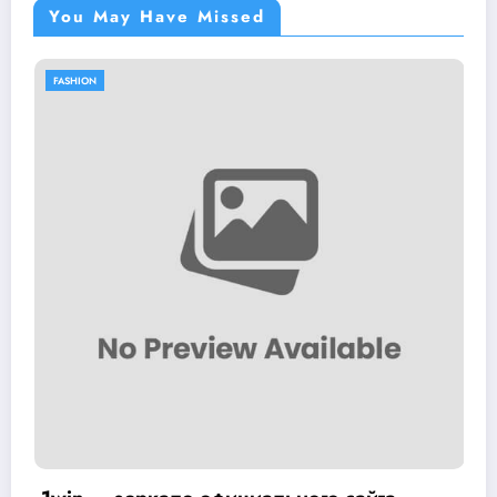
You May Have Missed
FASHION