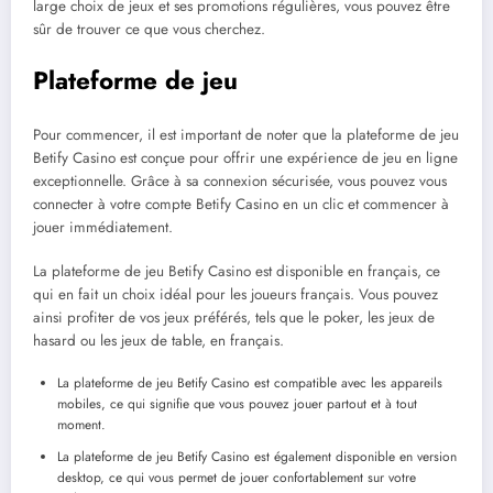
large choix de jeux et ses promotions régulières, vous pouvez être
sûr de trouver ce que vous cherchez.
Plateforme de jeu
Pour commencer, il est important de noter que la plateforme de jeu
Betify Casino est conçue pour offrir une expérience de jeu en ligne
exceptionnelle. Grâce à sa connexion sécurisée, vous pouvez vous
connecter à votre compte Betify Casino en un clic et commencer à
jouer immédiatement.
La plateforme de jeu Betify Casino est disponible en français, ce
qui en fait un choix idéal pour les joueurs français. Vous pouvez
ainsi profiter de vos jeux préférés, tels que le poker, les jeux de
hasard ou les jeux de table, en français.
La plateforme de jeu Betify Casino est compatible avec les appareils
mobiles, ce qui signifie que vous pouvez jouer partout et à tout
moment.
La plateforme de jeu Betify Casino est également disponible en version
desktop, ce qui vous permet de jouer confortablement sur votre