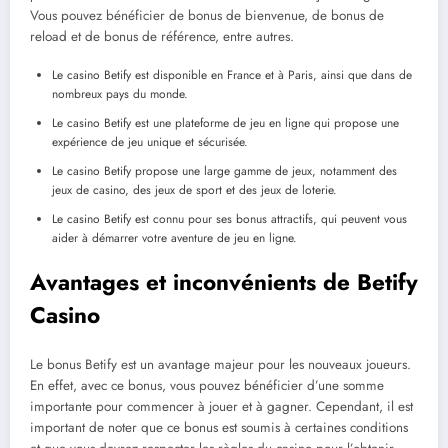
Vous pouvez bénéficier de bonus de bienvenue, de bonus de
reload et de bonus de référence, entre autres.
Le casino Betify est disponible en France et à Paris, ainsi que dans de
nombreux pays du monde.
Le casino Betify est une plateforme de jeu en ligne qui propose une
expérience de jeu unique et sécurisée.
Le casino Betify propose une large gamme de jeux, notamment des
jeux de casino, des jeux de sport et des jeux de loterie.
Le casino Betify est connu pour ses bonus attractifs, qui peuvent vous
aider à démarrer votre aventure de jeu en ligne.
Avantages et inconvénients de Betify
Casino
Le bonus Betify est un avantage majeur pour les nouveaux joueurs.
En effet, avec ce bonus, vous pouvez bénéficier d’une somme
importante pour commencer à jouer et à gagner. Cependant, il est
important de noter que ce bonus est soumis à certaines conditions