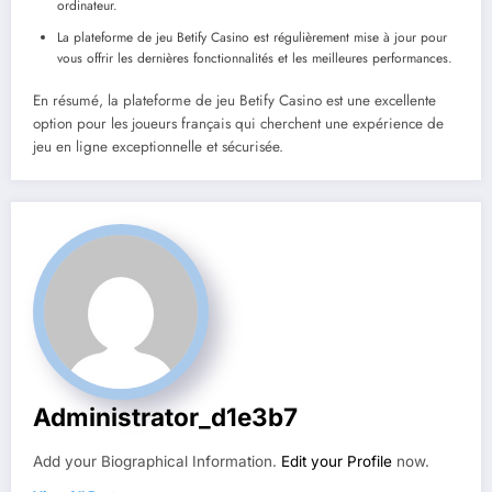
ordinateur.
La plateforme de jeu Betify Casino est régulièrement mise à jour pour
vous offrir les dernières fonctionnalités et les meilleures performances.
En résumé, la plateforme de jeu Betify Casino est une excellente
option pour les joueurs français qui cherchent une expérience de
jeu en ligne exceptionnelle et sécurisée.
Administrator_d1e3b7
Add your Biographical Information.
Edit your Profile
now.