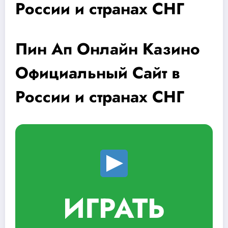
России и странах СНГ
Пин Ап Онлайн Казино
Официальный Сайт в
России и странах СНГ
ИГРАТЬ