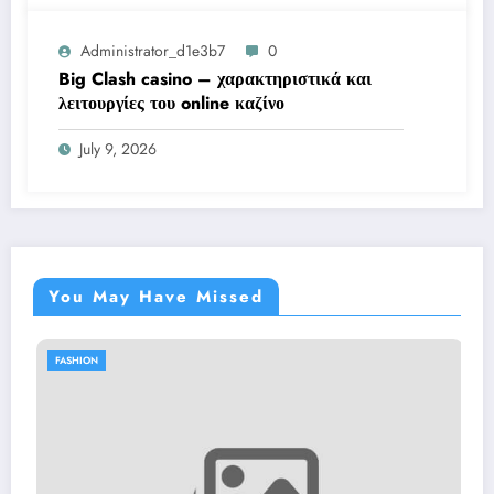
Administrator_d1e3b7
0
Big Clash casino – χαρακτηριστικά και
λειτουργίες του online καζίνο
July 9, 2026
You May Have Missed
FASHION