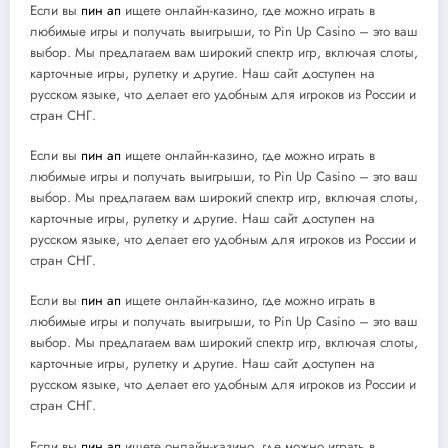
Если вы
пин ап
ищете онлайн-казино, где можно играть в
любимые игры и получать выигрыши, то Pin Up Casino – это ваш
выбор. Мы предлагаем вам широкий спектр игр, включая слоты,
карточные игры, рулетку и другие. Наш сайт доступен на
русском языке, что делает его удобным для игроков из России и
стран СНГ.
Если вы
пин ап
ищете онлайн-казино, где можно играть в
любимые игры и получать выигрыши, то Pin Up Casino – это ваш
выбор. Мы предлагаем вам широкий спектр игр, включая слоты,
карточные игры, рулетку и другие. Наш сайт доступен на
русском языке, что делает его удобным для игроков из России и
стран СНГ.
Если вы
пин ап
ищете онлайн-казино, где можно играть в
любимые игры и получать выигрыши, то Pin Up Casino – это ваш
выбор. Мы предлагаем вам широкий спектр игр, включая слоты,
карточные игры, рулетку и другие. Наш сайт доступен на
русском языке, что делает его удобным для игроков из России и
стран СНГ.
Если вы
пин ап
ищете онлайн-казино, где можно играть в