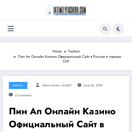
Skip
to
content
Home
Fashion
Пин Ап Онлайн Казино Официальный Сайт в России и странах
СНГ
Fashion
Administrator_d1e3b7
June 28, 2026
0 Comments
Пин Ап Онлайн Казино
Официальный Сайт в