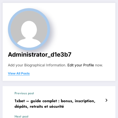
Administrator_d1e3b7
Add your Biographical Information.
Edit your Profile
now.
View All Posts
Previous post
1xbet – guide complet : bonus, inscription,
dépôts, retraits et sécurité
Next post