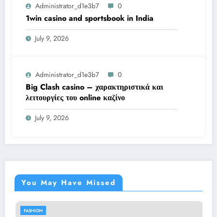
Administrator_d1e3b7
0
1win casino and sportsbook in India
July 9, 2026
Administrator_d1e3b7
0
Big Clash casino – χαρακτηριστικά και
λειτουργίες του online καζίνο
July 9, 2026
You May Have Missed
FASHION