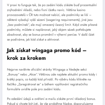
V praxi to funguje tak, že po zadání kódu získáte buď procentuální
zvýhodnění vkladů, nebo fixní částku navíc. Většina kasino
provozovatelů v ČR tuto možnost nabízí, ale podmínky se liší –
některé vyžadují vyšší sázení (wagering requirements), jiné jsou
„bez podmínek“, ale mají omezený časový limit. Když znáte přesné
podmínky, můžete si naplánovat, jaký objem sázek potřebujete
absolvovat, aby se bonus proměnil v výherní peníze. V další části
se podíváme, jak kód získat a aktivovat.
Jak získat wingaga promo kód –
krok za krokem
Nejprve navštivte oficiální stránky Wingaga a hledejte sekci
„Bonusy“ nebo „Akce“. Většinou zde najdete aktuální promo kódy i
krátký popis, co každý kód přináší. Po výběru kódu klikněte na
tlačítko „Zaregistrovat se“ a během vyplňování registračního
formuláře uvidíte pole pro zadání kódu.
Po odeslání údajů a ověření e‑mailu získáte první vkladový bonus.
Pokud si chcete být jisti, že vše proběhne hladce, doporučujeme