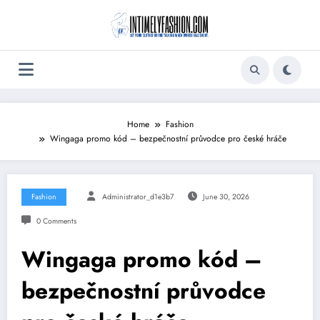
Skip
to
content
Home
Fashion
Wingaga promo kód – bezpečnostní průvodce pro české hráče
Fashion
Administrator_d1e3b7
June 30, 2026
0 Comments
Wingaga promo kód –
bezpečnostní průvodce