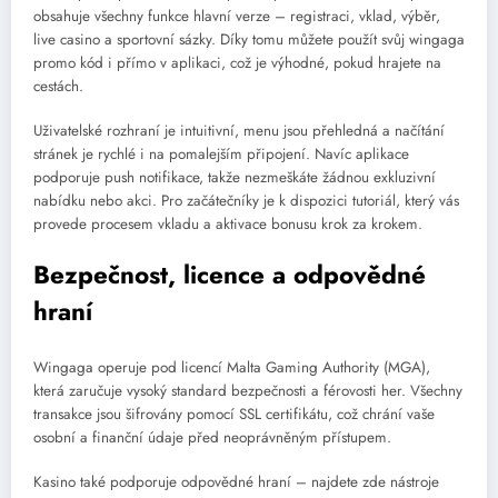
obsahuje všechny funkce hlavní verze – registraci, vklad, výběr,
live casino a sportovní sázky. Díky tomu můžete použít svůj wingaga
promo kód i přímo v aplikaci, což je výhodné, pokud hrajete na
cestách.
Uživatelské rozhraní je intuitivní, menu jsou přehledná a načítání
stránek je rychlé i na pomalejším připojení. Navíc aplikace
podporuje push notifikace, takže nezmeškáte žádnou exkluzivní
nabídku nebo akci. Pro začátečníky je k dispozici tutoriál, který vás
provede procesem vkladu a aktivace bonusu krok za krokem.
Bezpečnost, licence a odpovědné
hraní
Wingaga operuje pod licencí Malta Gaming Authority (MGA),
která zaručuje vysoký standard bezpečnosti a férovosti her. Všechny
transakce jsou šifrovány pomocí SSL certifikátu, což chrání vaše
osobní a finanční údaje před neoprávněným přístupem.
Kasino také podporuje odpovědné hraní – najdete zde nástroje