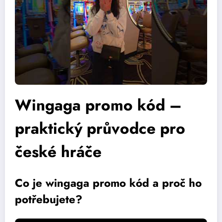
Wingaga promo kód –
praktický průvodce pro
české hráče
Co je wingaga promo kód a proč ho
potřebujete?