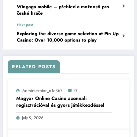
Wingaga mobile – přehled a možnosti pro
české hráče
Next post
Exploring the diverse game selection at Pin Up
Casino: Over 10,000 options to play
RELATED POSTS
Administrator_d1e3b7
0
Magyar Online Casino azonnali
regisztrációval és gyors játékkezdéssel
July 9, 2026